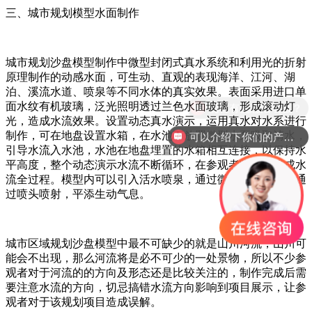
三、城市规划模型水面制作
城市规划沙盘模型制作中微型封闭式真水系统和利用光的折射
原理制作的动感水面，可生动、直观的表现海洋、江河、湖
泊、溪流水道、喷泉等不同水体的真实效果。表面采用进口单
现在有优惠活动么？
面水纹有机玻璃，泛光照明透过兰色水面玻璃，形成滚动灯
光，造成水流效果。设置动态真水演示，运用真水对水系进行
制作，可在地盘设置水箱，在水池下放置微型水泵吸取清水，
可以介绍下你们的产品么？
引导水流入水池，水池在地盘埋置的水箱相互连接，以保持水
平高度，整个动态演示水流不断循环，在参观者眼中，形成水
流全过程。模型内可以引入活水喷泉，通过微型水泵，使水通
过喷头喷射，平添生动气息。
城市区域规划沙盘模型中最不可缺少的就是山川河流，山川可
能会不出现，那么河流将是必不可少的一处景物，所以不少参
观者对于河流的的方向及形态还是比较关注的，制作完成后需
要注意水流的方向，切忌搞错水流方向影响到项目展示，让参
观者对于该规划项目造成误解。