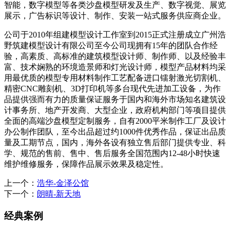
智能，数字模型等各类沙盘模型研发及生产、数字视觉、展览
展示，广告标识等设计、制作、安装一站式服务供应商企业。
公司于2010年组建模型设计工作室到2015正式注册成立广州浩
野筑建模型设计有限公司至今公司现拥有15年的团队合作经
验，高素质、高标准的建筑模型设计师、制作师、以及经验丰
富、技术娴熟的环境造景师和灯光设计师，模型产品材料均采
用最优质的模型专用材料制作工艺配备进口镭射激光切割机、
精密CNC雕刻机、3D打印机等多台现代先进加工设备，为作
品提供强而有力的质量保证服务于国内和海外市场知名建筑设
计事务所、地产开发商、大型企业，政府机构部门等项目提供
全面的高端沙盘模型定制服务，自有2000平米制作工厂及设计
办公制作团队，至今出品超过约1000件优秀作品，保证出品质
量及工期节点，国内，海外各设有独立售后部门提供专业、科
学、规范的售前、售中、售后服务全国范围内12-48小时快速
维护维修服务，保障作品展示效果及稳定性。
上一个：
浩华-金泽公馆
下一个：
朗晴-新天地
经典案例