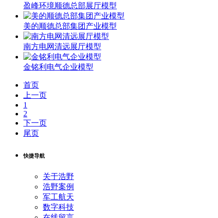
盈峰环境顺德总部展厅模型
美的顺德总部集团产业模型
南方电网清远展厅模型
金铭利电气企业模型
首页
上一页
1
2
下一页
尾页
快捷导航
关于浩野
浩野案例
军工航天
数字科技
在线留言